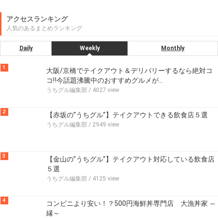
アクセスランキング
人気のあるまとめランキング
Daily
Weekly
Monthly
1
大阪/京橋でテイクアウト＆デリバリーするなら絶対コ
コ‼今話題沸騰中のおすすめグルメが…
うちグル編集部
/ 4027 view
2
【赤坂の”うちグル”】テイクアウトできる飲食店５選
うちグル編集部
/ 2949 view
3
【金山の”うちグル”】テイクアウト対応している飲食店
５選
うちグル編集部
/ 4125 view
4
コンビニより安い！？500円海鮮丼専門店 大漁丼家 ～
縁～