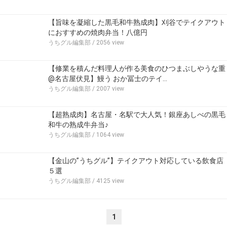
【旨味を凝縮した黒毛和牛熟成肉】刈谷でテイクアウト
におすすめの焼肉弁当！八億円
うちグル編集部
/ 2056 view
【修業を積んだ料理人が作る美食のひつまぶしやうな重
@名古屋伏見】鰻う おか冨士のテイ…
うちグル編集部
/ 2007 view
【超熟成肉】名古屋・名駅で大人気！銀座あしべの黒毛
和牛の熟成牛弁当♪
うちグル編集部
/ 1064 view
【金山の”うちグル”】テイクアウト対応している飲食店
５選
うちグル編集部
/ 4125 view
1