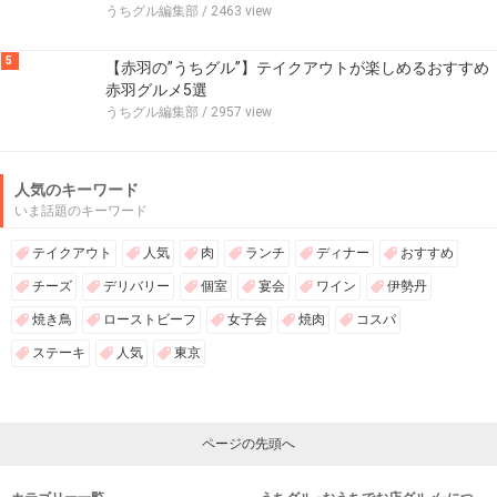
うちグル編集部
/ 2463 view
5
【赤羽の”うちグル”】テイクアウトが楽しめるおすすめ
赤羽グルメ5選
うちグル編集部
/ 2957 view
人気のキーワード
いま話題のキーワード
テイクアウト
人気
肉
ランチ
ディナー
おすすめ
チーズ
デリバリー
個室
宴会
ワイン
伊勢丹
焼き鳥
ローストビーフ
女子会
焼肉
コスパ
ステーキ
人気
東京
ページの先頭へ