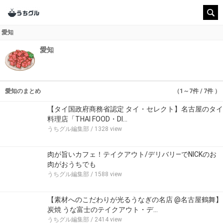
愛知
愛知
愛知のまとめ
（1～7件 / 7件 ）
【タイ国政府商務省認定 タイ・セレクト】名古屋のタイ
料理店「THAI FOOD・DI…
うちグル編集部
/ 1328 view
肉が旨いカフェ！テイクアウト/デリバリ―でNICKのお
肉がおうちでも
うちグル編集部
/ 1588 view
【素材へのこだわりが光るうなぎの名店 @名古屋鶴舞】
炭焼 うな富士のテイクアウト・デ…
うちグル編集部
/ 2414 view