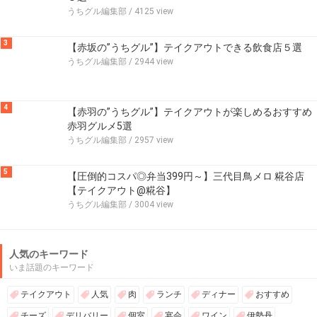
うちグル編集部
/ 4125 view
3
【赤坂の”うちグル”】テイクアウトできる飲食店５選
うちグル編集部
/ 2944 view
4
【赤羽の”うちグル”】テイクアウトが楽しめるおすすめ
赤羽グルメ5選
うちグル編集部
/ 2957 view
5
【圧倒的コスパ◎弁当399円～】三代目鳥メロ 糀谷店
【テイクアウト@糀谷】
うちグル編集部
/ 3004 view
人気のキーワード
いま話題のキーワード
テイクアウト
人気
肉
ランチ
ディナー
おすすめ
チーズ
デリバリー
個室
宴会
ワイン
伊勢丹