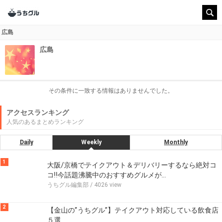
広島
広島
その条件に一致する情報はありませんでした。
アクセスランキング
人気のあるまとめランキング
Daily
Weekly
Monthly
1
大阪/京橋でテイクアウト＆デリバリーするなら絶対コ
コ‼今話題沸騰中のおすすめグルメが…
うちグル編集部
/ 4026 view
2
【金山の”うちグル”】テイクアウト対応している飲食店
５選