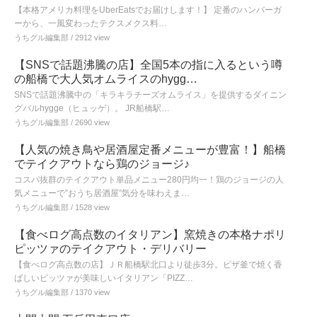
【本格アメリカ料理をUberEatsでお届けします！】 定番のハンバーガ
ーから、一風変わったテクスメクス料…
うちグル編集部
/ 2912 view
【SNSで話題沸騰の店】全国5本の指に入るという噂
の船橋で大人気オムライスのhygg…
SNSで話題沸騰中の「キラキラチーズオムライス」を提供するダイニン
グバルhygge（ヒュッゲ）。 JR船橋駅…
うちグル編集部
/ 2690 view
【人気の焼き鳥や居酒屋定番メニューが豊富！】船橋
でテイクアウトなら鶏のジョージ♪
コスパ抜群のテイクアウト単品メニュー280円均一！鶏のジョージの人
気メニューで”おうち居酒屋”気分を味わえま…
うちグル編集部
/ 1528 view
【食べログ高点数のイタリアン】窯焼きの本格ナポリ
ピッツァのテイクアウト・デリバリー
【食べログ高点数の店】ＪＲ船橋駅北口より徒歩3分。ピザ釜で焼く香
ばしいピッツァが美味しいイタリアン「PIZZ…
うちグル編集部
/ 1370 view