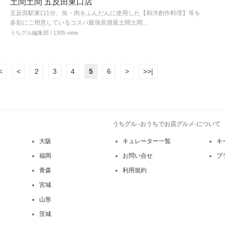
土間土間 五反田東口店
五反田駅東口1分、魚・肉をふんだんに使用した【和洋創作料理】等を
多彩にご用意しているコスパ最強居酒屋土間土間…
うちグル編集部
/ 1305 view
<
<
2
3
4
5
6
>
>>|
うちグル -おうちでお店グルメ-について
大阪
キュレーター一覧
キ
福岡
お問い合せ
プ
青森
利用規約
宮城
山形
茨城