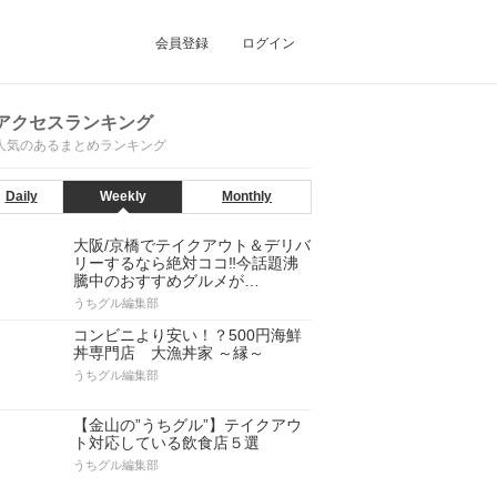
会員登録
ログイン
アクセスランキング
人気のあるまとめランキング
Daily
Weekly
Monthly
大阪/京橋でテイクアウト＆デリバ
リーするなら絶対ココ‼今話題沸
騰中のおすすめグルメが…
うちグル編集部
コンビニより安い！？500円海鮮
丼専門店 大漁丼家 ～縁～
うちグル編集部
【金山の”うちグル”】テイクアウ
ト対応している飲食店５選
うちグル編集部