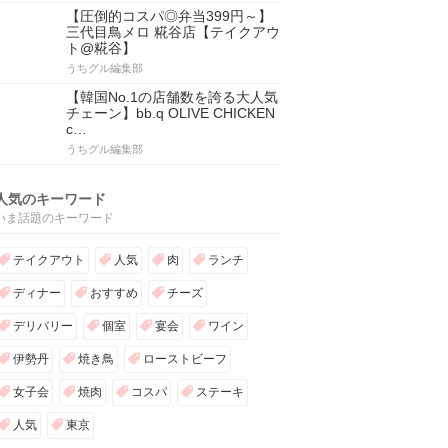
【圧倒的コスパ◎弁当399円～】
三代目鳥メロ 糀谷店【テイクアウ
ト@糀谷】
うちグル編集部
【韓国No.1の店舗数を誇る大人気
チェーン】bb.q OLIVE CHICKEN
c…
うちグル編集部
人気のキーワード
いま話題のキーワード
テイクアウト
人気
肉
ランチ
ディナー
おすすめ
チーズ
デリバリー
個室
宴会
ワイン
伊勢丹
焼き鳥
ローストビーフ
女子会
焼肉
コスパ
ステーキ
人気
東京