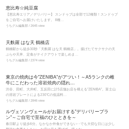
恵比寿☆純豆腐
【恵比寿エリア／デリバリー】 スンドゥブは全部で12種類！スンドゥブ
をご自宅へお届けいたします。 8種…
うちグル編集部
/ 2645 view
天麩羅 はな天 鶴橋店
鶴橋駅から徒歩30秒「天麩羅 はな天 鶴橋店」。揚げたてサクサクの天
ぷらや天丼、定食がテイクアウトで楽しめま…
うちグル編集部
/ 2374 view
東京の焼肉は今”ZENIBA”がアツい！～A5ランクの雌
牛にこだわった溶岩焼肉の隠れ…
渋谷、田町、大井町、五反田に計5店舗お店を構える”ZENIBA”。富士山
の溶岩プレートによる230℃の低温料…
うちグル編集部
/ 2846 view
ルヴェソンヴェールがお届けする”デリバリープラ
ン”～ご自宅で至福のひとときを～
春日駅より徒歩6分。なかなか外食ができない‥でも大切な日には少し