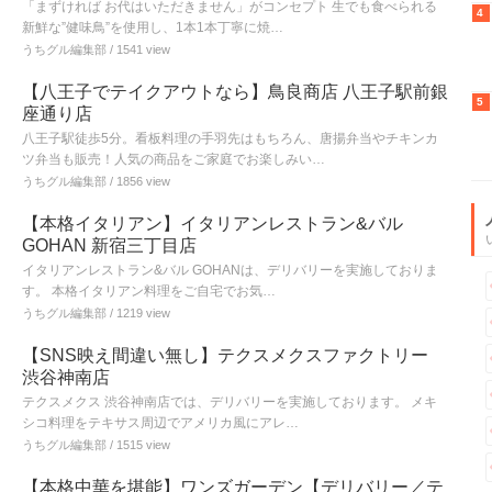
「まずければ お代はいただきません」がコンセプト 生でも食べられる
4
新鮮な”健味鳥”を使用し、1本1本丁寧に焼…
うちグル編集部
/ 1541 view
【八王子でテイクアウトなら】鳥良商店 八王子駅前銀
5
座通り店
八王子駅徒歩5分。看板料理の手羽先はもちろん、唐揚弁当やチキンカ
ツ弁当も販売！人気の商品をご家庭でお楽しみい…
うちグル編集部
/ 1856 view
【本格イタリアン】イタリアンレストラン&バル
GOHAN 新宿三丁目店
イタリアンレストラン&バル GOHANは、デリバリーを実施しておりま
す。 本格イタリアン料理をご自宅でお気…
うちグル編集部
/ 1219 view
【SNS映え間違い無し】テクスメクスファクトリー
渋谷神南店
テクスメクス 渋谷神南店では、デリバリーを実施しております。 メキ
シコ料理をテキサス周辺でアメリカ風にアレ…
うちグル編集部
/ 1515 view
【本格中華を堪能】ワンズガーデン【デリバリー／テ