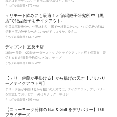
贅沢な食事をしたい‥お店に足を運ばず、様々な…
うちグル編集部
/ 972 view
＜リモート飲みにも最適！＞”酒場餃子研究所 中目黒
店”で絶品餃子をテイクアウト♩
中目黒駅徒歩4分。仕事終わり「家で一杯飲みたいな‥」の気分の時は
是非当店の餃子も一緒にいかがでしょうか。冷え…
うちグル編集部
/ 1327 view
ディプント 五反田店
16時〜営業中♪22時オーダーストップ☆ テイクアウトも可！個室有、貸
切もＯＫ♪時間外予約OKのバル、ディプ…
うちグル編集部
/ 1066 view
【テリー伊藤が手掛ける】から揚げの天才【デリバリ
ー／テイクアウト可】
テリー伊藤が手掛けるから揚げの天才では、テイクアウト、デリバリー
を実施しております！ 外はサクサク、中はジ…
うちグル編集部
/ 996 view
【ニューヨーク発祥の Bar & Grill をデリバリー】TGI
フライデーズ