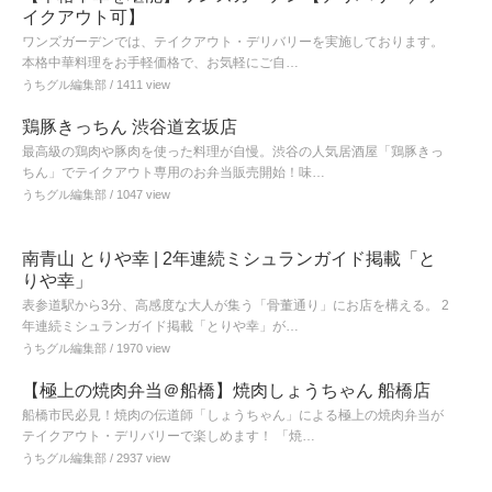
イクアウト可】
ワンズガーデンでは、テイクアウト・デリバリーを実施しております。
本格中華料理をお手軽価格で、お気軽にご自…
うちグル編集部
/ 1411 view
鶏豚きっちん 渋谷道玄坂店
最高級の鶏肉や豚肉を使った料理が自慢。渋谷の人気居酒屋「鶏豚きっ
ちん」でテイクアウト専用のお弁当販売開始！味…
うちグル編集部
/ 1047 view
南青山 とりや幸 | 2年連続ミシュランガイド掲載「と
りや幸」
表参道駅から3分、高感度な大人が集う「骨董通り」にお店を構える。 2
年連続ミシュランガイド掲載「とりや幸」が…
うちグル編集部
/ 1970 view
【極上の焼肉弁当＠船橋】焼肉しょうちゃん 船橋店
船橋市民必見！焼肉の伝道師「しょうちゃん」による極上の焼肉弁当が
テイクアウト・デリバリーで楽しめます！ 「焼…
うちグル編集部
/ 2937 view