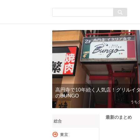
高円寺で10年続く人気店！グリルイ
のBUNGO
うち
最新のまとめ
総合
東京