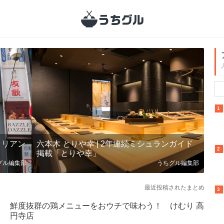
1
タリアン
六本木 とりや幸 | 2年連続ミシュランガイド
2
掲載「とりや幸」
グル編集部
うちグル編集部
最近投稿されたまとめ
3
鮮度抜群の鶏メニューをおウチで味わう！ けむり 高
円寺店