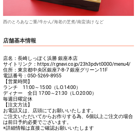
西のとろあなご重/牛かん/海老の芝煮/南蛮漬け など
店舗基本情報
店名：長崎しっぽく浜勝 銀座本店
サイトリンク：https://r.gnavi.co.jp/23h3pdvt0000/menu4/
住所：東京都中央区銀座7-8-7 銀座グリーン11F
電話番号：050-5269-8955
【営業時間】
ランチ 11:00～15:00（L.O.14:00）
ディナー 全日 17:00～21:30（L.O.20:00）
毎週日曜定休
【注文方法】
お電話又は、店頭にてお願いいたします。
ご注文いただいてからお作りする為、6個以上ご注文の場合
は前日予約必要でございます。
※詳細情報は直接ご確認お願いいたします