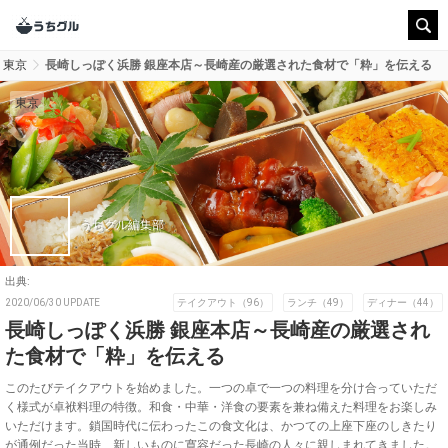
東京
長崎しっぽく浜勝 銀座本店～長崎産の厳選された食材で「粋」を伝える
東京
うちグル編集部
出典:
2020/06/30 UPDATE
テイクアウト（96）
ランチ（49）
ディナー（44）
長崎しっぽく浜勝 銀座本店～長崎産の厳選され
た食材で「粋」を伝える
このたびテイクアウトを始めました。一つの卓で一つの料理を分け合っていただ
く様式が卓袱料理の特徴。和食・中華・洋食の要素を兼ね備えた料理をお楽しみ
いただけます。鎖国時代に伝わったこの食文化は、かつての上座下座のしきたり
が通例だった当時、新しいものに寛容だった長崎の人々に親しまれてきました。