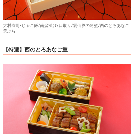
大村寿司/じゃこ飯/南蛮漬け/口取り/雲仙豚の角煮/西のとろあなご
天ぷら
【特選】西のとろあなご重