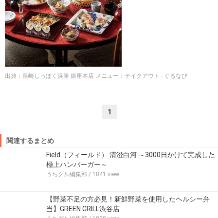
出典：長崎しっぽく浜勝 銀座本店 メニュー：テイクアウト - ぐるなび
1
関連するまとめ
Field（フィールド） 清澄白河 ～3000日かけて完成した
極上ハンバーガー～
うちグル編集部
/ 1841 view
【野菜不足の方必見！新鮮野菜を使用したヘルシー弁
当】GREEN GRILL渋谷店